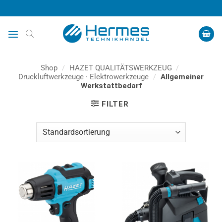
Zum
Inhalt
springen
Shop
/
HAZET QUALITÄTSWERKZEUG
/
Druckluftwerkzeuge ∙ Elektrowerkzeuge
/
Allgemeiner
Werkstattbedarf
FILTER