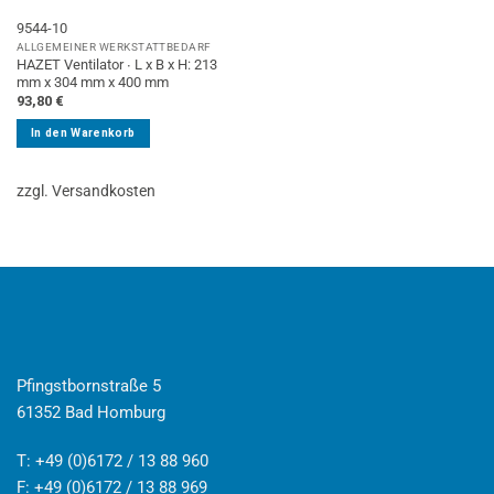
9544-10
ALLGEMEINER WERKSTATTBEDARF
HAZET Ventilator ∙ L x B x H: 213
mm x 304 mm x 400 mm
93,80
€
In den Warenkorb
zzgl. Versandkosten
Pfingstbornstraße 5
61352 Bad Homburg
T: +49 (0)6172 / 13 88 960
F: +49 (0)6172 / 13 88 969