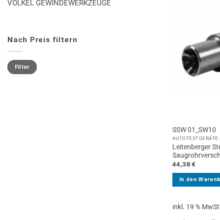
VÖLKEL GEWINDEWERKZEUGE
Nach Preis filtern
Min.
Max.
Preis
Preis
Filter
SSW 01_SW10
AUTOTESTGERÄTE 
Leitenberger St
Saugrohrversc
44,38
€
In den Waren
inkl. 19 % MwSt