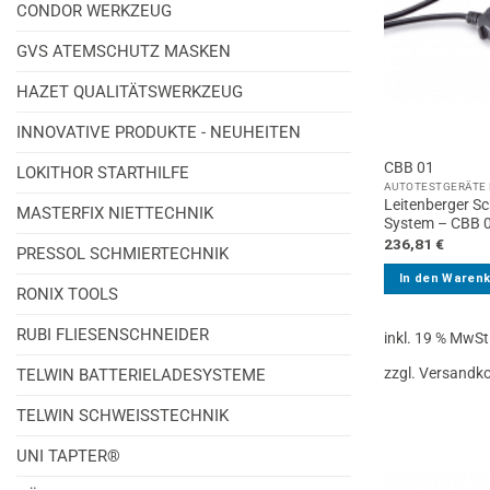
CONDOR WERKZEUG
GVS ATEMSCHUTZ MASKEN
HAZET QUALITÄTSWERKZEUG
INNOVATIVE PRODUKTE - NEUHEITEN
CBB 01
LOKITHOR STARTHILFE
AUTOTESTGERÄTE 
Leitenberger Sc
MASTERFIX NIETTECHNIK
System – CBB 
236,81
€
PRESSOL SCHMIERTECHNIK
In den Waren
RONIX TOOLS
RUBI FLIESENSCHNEIDER
inkl. 19 % MwSt
zzgl. Versandk
TELWIN BATTERIELADESYSTEME
TELWIN SCHWEISSTECHNIK
UNI TAPTER®