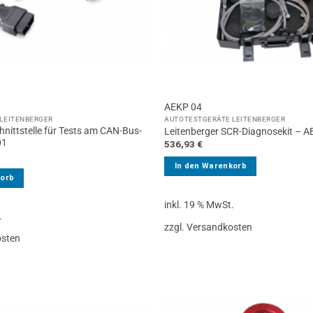
AEKP 04
LEITENBERGER
AUTOTESTGERÄTE LEITENBERGER
hnittstelle für Tests am CAN-Bus-
Leitenberger SCR-Diagnosekit – 
01
536,93
€
In den Warenkorb
korb
inkl. 19 % MwSt.
.
zzgl. Versandkosten
osten