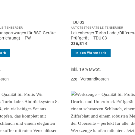
TDU 03
LEITENBERGER
AUTOTESTGERÄTE LEITENBERGER
ransportwagen für BSG-Geräte
Leitenberger Turbo Lade-/Differe
rrichtung) – FW
Prüfgerät – TDU 03
236,81
€
korb
In den Warenkorb
.
inkl. 19 % MwSt.
osten
zzgl. Versandkosten