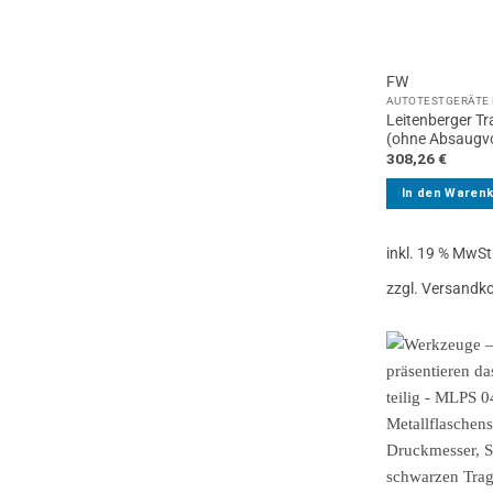
FW
AUTOTESTGERÄTE 
Leitenberger T
(ohne Absaugvo
308,26
€
In den Waren
inkl. 19 % MwSt
zzgl. Versandk