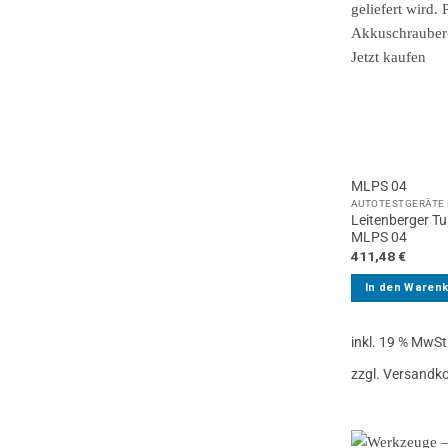
MLPS 04
AUTOTESTGERÄTE 
Leitenberger Tu
MLPS 04
411,48
€
In den Waren
inkl. 19 % MwSt
zzgl. Versandk