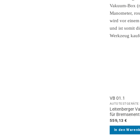
VB 01.1
AUTOTESTGERÄTE 
Leitenberger V
für Bremsenentl
559,13
€
In den Waren