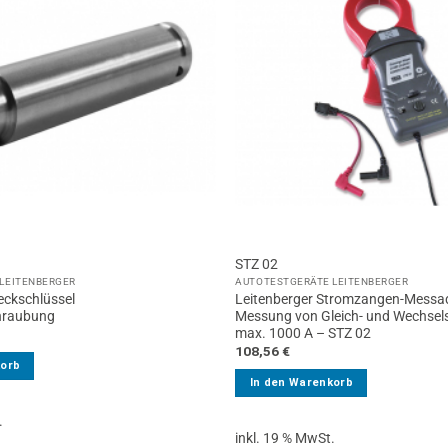
STZ 02
LEITENBERGER
AUTOTESTGERÄTE LEITENBERGER
eckschlüssel
Leitenberger Stromzangen-Messad
hraubung
Messung von Gleich- und Wechsel
max. 1000 A – STZ 02
108,56
€
korb
In den Warenkorb
.
inkl. 19 % MwSt.