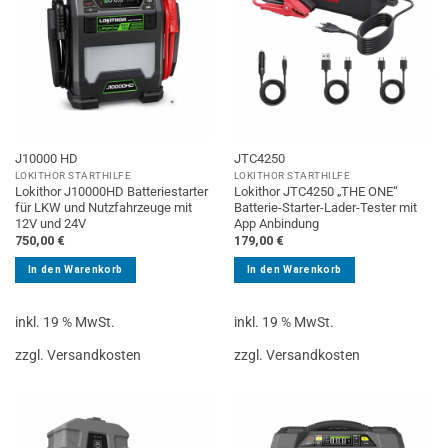
J10000 HD
JTC4250
LOKITHOR STARTHILFE
LOKITHOR STARTHILFE
Lokithor J10000HD Batteriestarter
Lokithor JTC4250 „THE ONE“
für LKW und Nutzfahrzeuge mit
Batterie-Starter-Lader-Tester mit
12V und 24V
App Anbindung
750,00
€
179,00
€
In den Warenkorb
In den Warenkorb
inkl. 19 % MwSt.
inkl. 19 % MwSt.
zzgl. Versandkosten
zzgl. Versandkosten