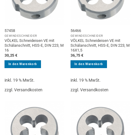
57458
56466
GEWINDESCHNEIDER
GEWINDESCHNEIDER
VÖLKEL Schneideisen VE mit
VÖLKEL Schneideisen VE mit
Schälanschnitt, HSS-E, DIN 223, M
Schälanschnitt, HSS-E, DIN 223, M
16
16X1,5
30,25
€
36,75
€
In den Warenkorb
In den Warenkorb
inkl. 19 % MwSt.
inkl. 19 % MwSt.
zzgl. Versandkosten
zzgl. Versandkosten