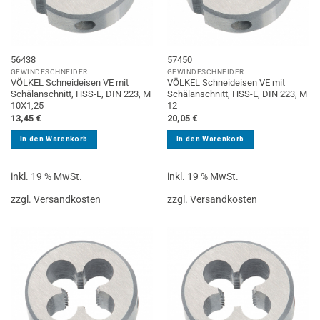
56438
57450
GEWINDESCHNEIDER
GEWINDESCHNEIDER
VÖLKEL Schneideisen VE mit
VÖLKEL Schneideisen VE mit
Schälanschnitt, HSS-E, DIN 223, M
Schälanschnitt, HSS-E, DIN 223, M
10X1,25
12
13,45
€
20,05
€
In den Warenkorb
In den Warenkorb
inkl. 19 % MwSt.
inkl. 19 % MwSt.
zzgl. Versandkosten
zzgl. Versandkosten