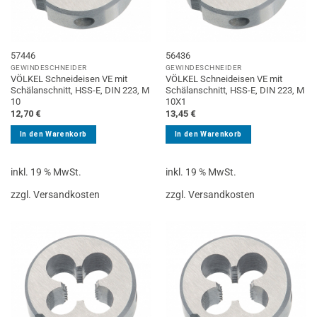
57446
56436
GEWINDESCHNEIDER
GEWINDESCHNEIDER
VÖLKEL Schneideisen VE mit
VÖLKEL Schneideisen VE mit
Schälanschnitt, HSS-E, DIN 223, M
Schälanschnitt, HSS-E, DIN 223, M
10
10X1
12,70
€
13,45
€
In den Warenkorb
In den Warenkorb
inkl. 19 % MwSt.
inkl. 19 % MwSt.
zzgl. Versandkosten
zzgl. Versandkosten