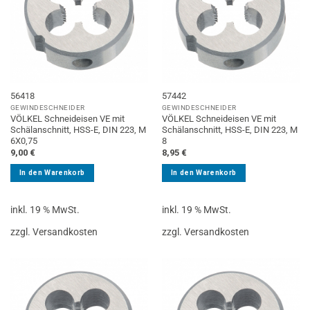
56418
57442
GEWINDESCHNEIDER
GEWINDESCHNEIDER
VÖLKEL Schneideisen VE mit
VÖLKEL Schneideisen VE mit
Schälanschnitt, HSS-E, DIN 223, M
Schälanschnitt, HSS-E, DIN 223, M
6X0,75
8
9,00
€
8,95
€
In den Warenkorb
In den Warenkorb
inkl. 19 % MwSt.
inkl. 19 % MwSt.
zzgl. Versandkosten
zzgl. Versandkosten