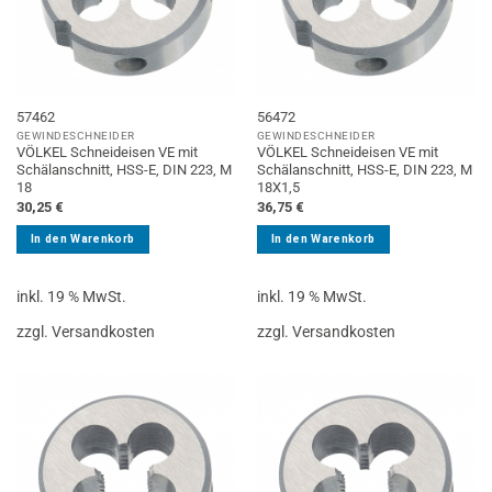
57462
56472
GEWINDESCHNEIDER
GEWINDESCHNEIDER
VÖLKEL Schneideisen VE mit
VÖLKEL Schneideisen VE mit
Schälanschnitt, HSS-E, DIN 223, M
Schälanschnitt, HSS-E, DIN 223, M
18
18X1,5
30,25
€
36,75
€
In den Warenkorb
In den Warenkorb
inkl. 19 % MwSt.
inkl. 19 % MwSt.
zzgl. Versandkosten
zzgl. Versandkosten