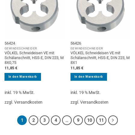
56424
56426
GEWINDESCHNEIDER
GEWINDESCHNEIDER
VÖLKEL Schneideisen VE mit
VÖLKEL Schneideisen VE mit
Schälanschnitt, HSS-E, DIN 223, M
Schälanschnitt, HSS-E, DIN 223, M
8X0,75
8X1
11,85
€
11,85
€
In den Warenkorb
In den Warenkorb
inkl. 19 % MwSt.
inkl. 19 % MwSt.
zzgl. Versandkosten
zzgl. Versandkosten
1
2
3
4
…
9
10
11