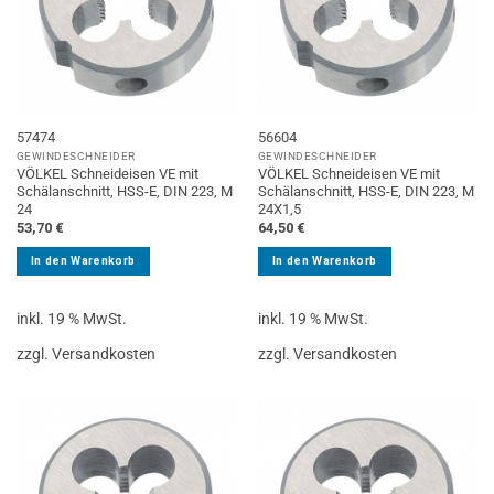
57474
56604
GEWINDESCHNEIDER
GEWINDESCHNEIDER
VÖLKEL Schneideisen VE mit
VÖLKEL Schneideisen VE mit
Schälanschnitt, HSS-E, DIN 223, M
Schälanschnitt, HSS-E, DIN 223, M
24
24X1,5
53,70
€
64,50
€
In den Warenkorb
In den Warenkorb
inkl. 19 % MwSt.
inkl. 19 % MwSt.
zzgl. Versandkosten
zzgl. Versandkosten