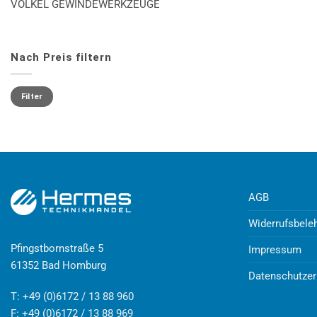
VÖLKEL GEWINDEWERKZEUGE
Nach Preis filtern
Min.
Max.
Preis
Preis
Filter
AGB
Widerrufsbele
Pfingstbornstraße 5
Impressum
61352 Bad Homburg
Datenschutzer
T: +49 (0)6172 / 13 88 960
F: +49 (0)6172 / 13 88 969