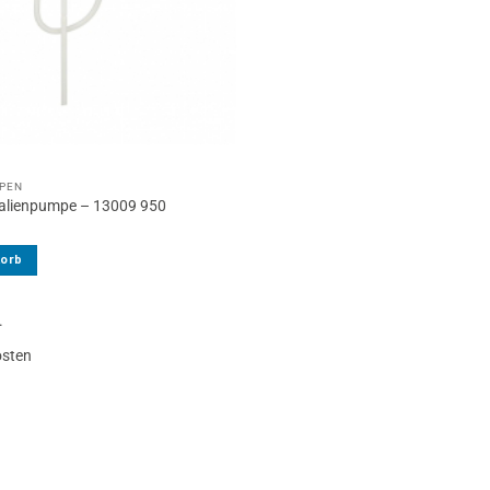
MPEN
alienpumpe – 13009 950
korb
.
osten