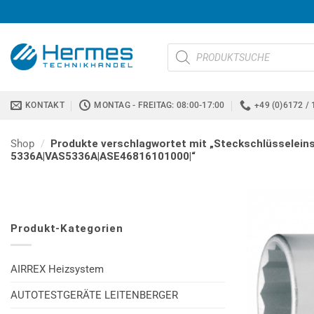
Zum
Inhalt
springen
Products
search
KONTAKT
MONTAG - FREITAG: 08:00-17:00
+49 (0)6172 / 
Shop
/
Produkte verschlagwortet mit „Steckschlüsseleins
5336A|VAS5336A|ASE46816101000|“
Produkt-Kategorien
AIRREX Heizsystem
AUTOTESTGERÄTE LEITENBERGER