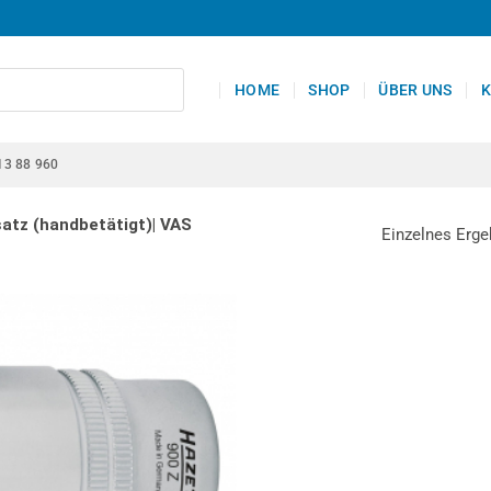
HOME
SHOP
ÜBER UNS
K
13 88 960
atz (handbetätigt)| VAS
Einzelnes Erge