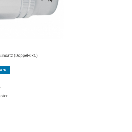
Einsatz (Doppel-6kt.)
korb
.
osten