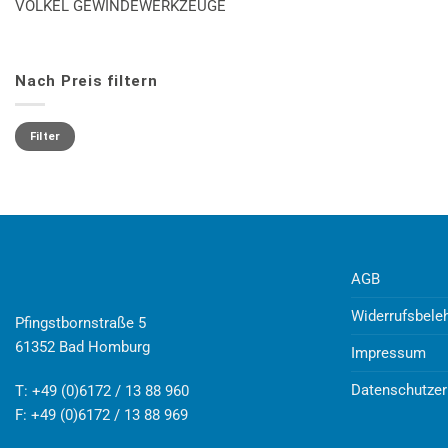
VÖLKEL GEWINDEWERKZEUGE
Nach Preis filtern
Min.
Max.
Preis
Preis
Filter
AGB
Widerrufsbele
Pfingstbornstraße 5
61352 Bad Homburg
Impressum
Datenschutzer
T: +49 (0)6172 / 13 88 960
F: +49 (0)6172 / 13 88 969