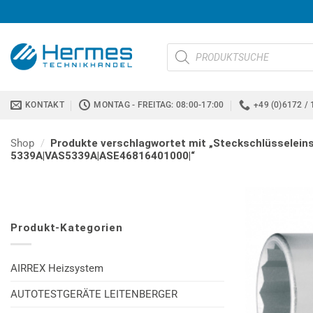
Zum
Inhalt
springen
Products
search
KONTAKT
MONTAG - FREITAG: 08:00-17:00
+49 (0)6172 / 
Shop
/
Produkte verschlagwortet mit „Steckschlüsseleins
5339A|VAS5339A|ASE46816401000|“
Produkt-Kategorien
AIRREX Heizsystem
AUTOTESTGERÄTE LEITENBERGER