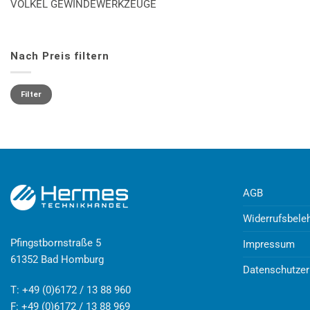
VÖLKEL GEWINDEWERKZEUGE
Nach Preis filtern
Min.
Max.
Preis
Preis
Filter
AGB
Widerrufsbele
Pfingstbornstraße 5
Impressum
61352 Bad Homburg
Datenschutzer
T: +49 (0)6172 / 13 88 960
F: +49 (0)6172 / 13 88 969