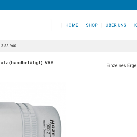
HOME
SHOP
ÜBER UNS
K
13 88 960
atz (handbetätigt)| VAS
Einzelnes Erge