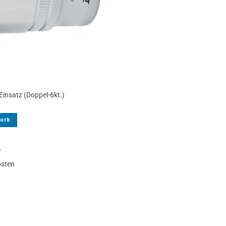
Einsatz (Doppel-6kt.)
korb
.
osten