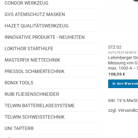
CONDOR WERKZEUG
GVS ATEMSCHUTZ MASKEN
HAZET QUALITÄTSWERKZEUG
INNOVATIVE PRODUKTE - NEUHEITEN
STZ 02
LOKITHOR STARTHILFE
AUTOTESTGERÄTE 
Leitenberger S
MASTERFIX NIETTECHNIK
Messung von Gl
max. 1000 A – 
PRESSOL SCHMIERTECHNIK
108,56
€
RONIX TOOLS
In den Waren
RUBI FLIESENSCHNEIDER
inkl. 19 % MwSt
TELWIN BATTERIELADESYSTEME
zzgl. Versandk
TELWIN SCHWEISSTECHNIK
UNI TAPTER®