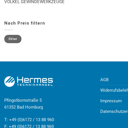
VÖLKEL GEWINDEWERKZEUGE
Nach Preis filtern
Min.
Max.
Preis
Preis
Filter
AGB
Widerrufsbele
Pfingstbornstraße 5
Impressum
61352 Bad Homburg
Datenschutzer
T: +49 (0)6172 / 13 88 960
F: +49 (0)6172 / 13 88 969