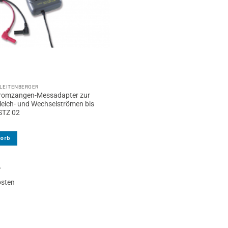
LEITENBERGER
tromzangen-Messadapter zur
eich- und Wechselströmen bis
STZ 02
korb
.
osten