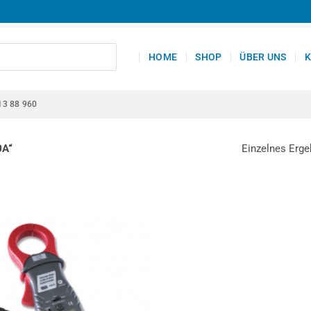
HOME
SHOP
ÜBER UNS
K
13 88 960
Einzelnes Erge
0A“