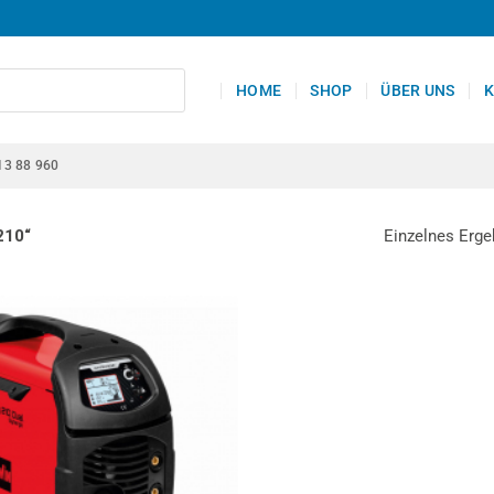
HOME
SHOP
ÜBER UNS
K
13 88 960
Einzelnes Erge
210“