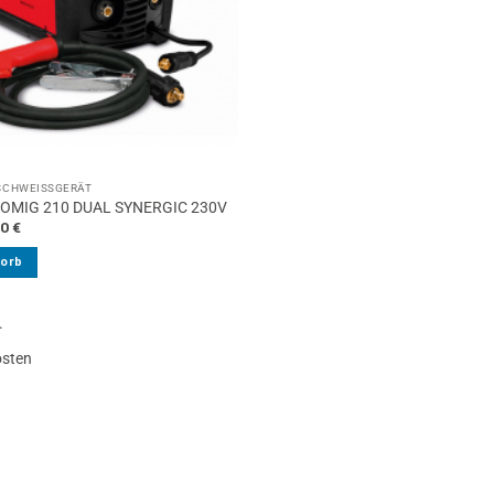
SCHWEISSGERÄT
OMIG 210 DUAL SYNERGIC 230V
ünglicher
Aktueller
00
€
Preis
ist:
korb
0 €
790,00 €.
.
osten