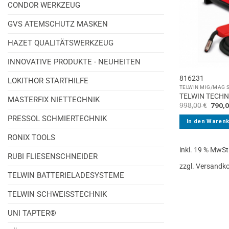
CONDOR WERKZEUG
GVS ATEMSCHUTZ MASKEN
HAZET QUALITÄTSWERKZEUG
INNOVATIVE PRODUKTE - NEUHEITEN
816231
LOKITHOR STARTHILFE
TELWIN MIG/MAG 
TELWIN TECHN
MASTERFIX NIETTECHNIK
Urspr
998,00
€
790,
Preis
PRESSOL SCHMIERTECHNIK
war:
In den Waren
998,0
RONIX TOOLS
inkl. 19 % MwSt
RUBI FLIESENSCHNEIDER
zzgl. Versandk
TELWIN BATTERIELADESYSTEME
TELWIN SCHWEISSTECHNIK
UNI TAPTER®