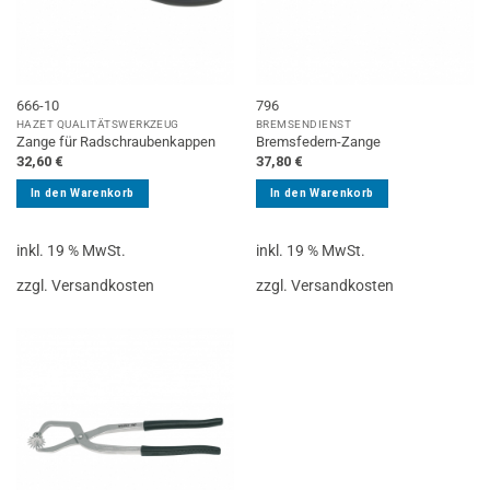
666-10
796
HAZET QUALITÄTSWERKZEUG
BREMSENDIENST
Zange für Radschraubenkappen
Bremsfedern-Zange
32,60
€
37,80
€
In den Warenkorb
In den Warenkorb
inkl. 19 % MwSt.
inkl. 19 % MwSt.
zzgl. Versandkosten
zzgl. Versandkosten