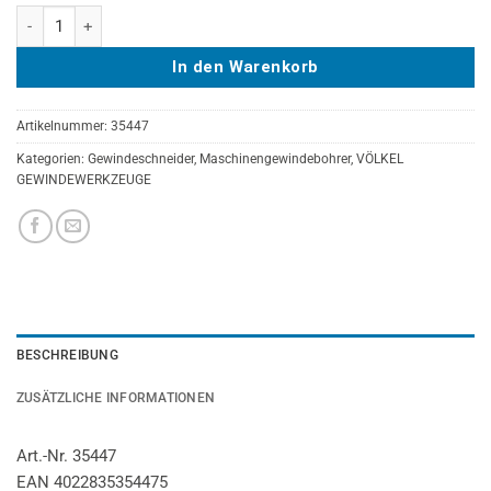
BLAURING-Maschinengewindebohrer VÖLKEL Form B TICN, HSS-E, DI
In den Warenkorb
Artikelnummer:
35447
Kategorien:
Gewindeschneider
,
Maschinengewindebohrer
,
VÖLKEL
GEWINDEWERKZEUGE
BESCHREIBUNG
ZUSÄTZLICHE INFORMATIONEN
Art.-Nr. 35447
EAN 4022835354475