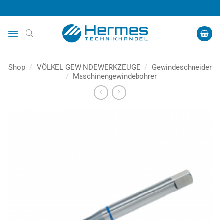
Zum
Inhalt
springen
Shop
/
VÖLKEL GEWINDEWERKZEUGE
/
Gewindeschneider
/
Maschinengewindebohrer