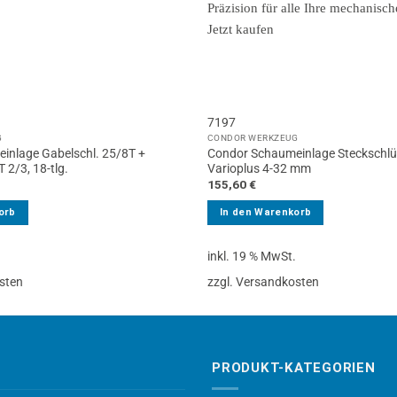
7197
G
CONDOR WERKZEUG
inlage Gabelschl. 25/8T +
Condor Schaumeinlage Steckschlüss
 2/3, 18-tlg.
Varioplus 4-32 mm
155,60
€
orb
In den Warenkorb
.
inkl. 19 % MwSt.
sten
zzgl. Versandkosten
PRODUKT-KATEGORIEN