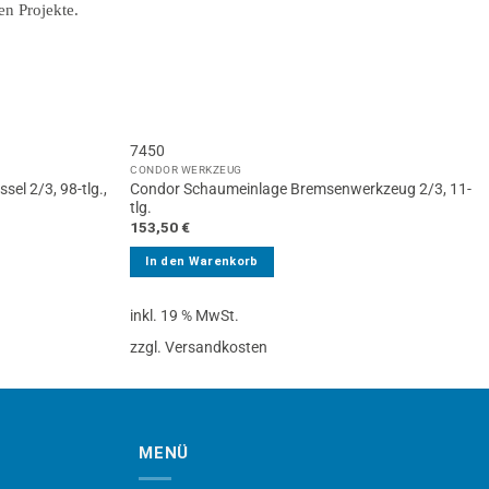
7450
CONDOR WERKZEUG
el 2/3, 98-tlg.,
Condor Schaumeinlage Bremsenwerkzeug 2/3, 11-
tlg.
153,50
€
In den Warenkorb
inkl. 19 % MwSt.
zzgl. Versandkosten
MENÜ