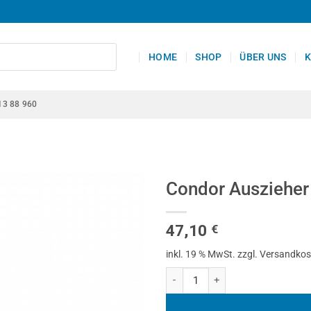
HOME
SHOP
ÜBER UNS
K
13 88 960
Condor Auszieher 
47,10
€
inkl. 19 % MwSt.
zzgl. Versandko
Condor Auszieher für CDI-Glühker