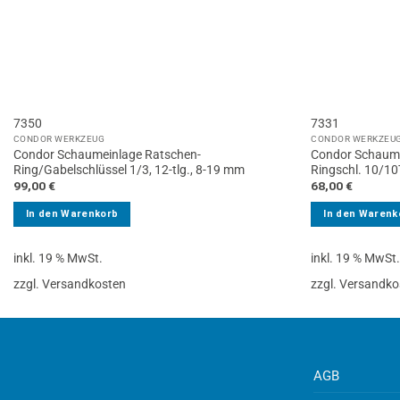
7350
7331
CONDOR WERKZEUG
CONDOR WERKZEU
Condor Schaumeinlage Ratschen-
Condor Schaume
Ring/Gabelschlüssel 1/3, 12-tlg., 8-19 mm
Ringschl. 10/10T
99,00
€
68,00
€
In den Warenkorb
In den Warenk
inkl. 19 % MwSt.
inkl. 19 % MwSt
zzgl. Versandkosten
zzgl. Versandko
AGB