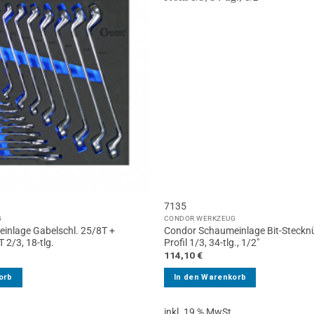
7135
G
CONDOR WERKZEUG
inlage Gabelschl. 25/8T +
Condor Schaumeinlage Bit-Stecknü
 2/3, 18-tlg.
Profil 1/3, 34-tlg., 1/2″
114,10
€
orb
In den Warenkorb
.
inkl. 19 % MwSt.