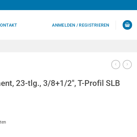
ONTAKT
ANMELDEN / REGISTRIEREN
nt, 23-tlg., 3/8+1/2″, T-Profil SLB
sten
8+1/2", T-Profil SLB T10-60 Menge