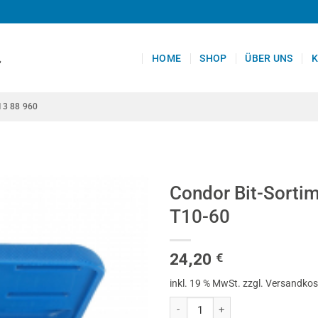
HOME
SHOP
ÜBER UNS
K
13 88 960
Condor Bit-Sortime
T10-60
24,20
€
inkl. 19 % MwSt.
zzgl. Versandko
Condor Bit-Sortiment, 23-tlg., 3/