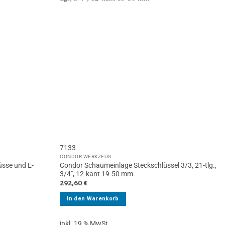
7133
CONDOR WERKZEUG
sse und E-
Condor Schaumeinlage Steckschlüssel 3/3, 21-tlg.,
3/4″, 12-kant 19-50 mm
292,60
€
In den Warenkorb
inkl. 19 % MwSt.