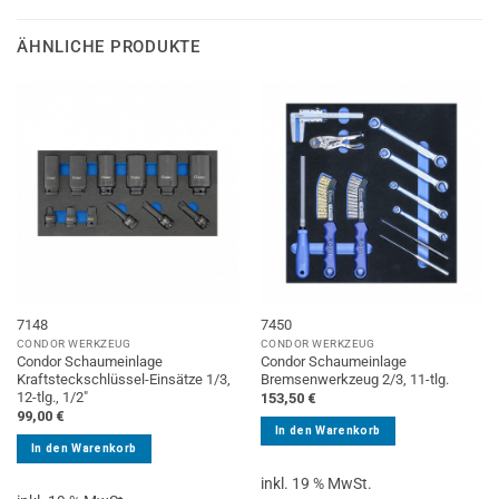
ÄHNLICHE PRODUKTE
7148
7450
CONDOR WERKZEUG
CONDOR WERKZEUG
Condor Schaumeinlage
Condor Schaumeinlage
Kraftsteckschlüssel-Einsätze 1/3,
Bremsenwerkzeug 2/3, 11-tlg.
12-tlg., 1/2″
153,50
€
99,00
€
In den Warenkorb
In den Warenkorb
inkl. 19 % MwSt.