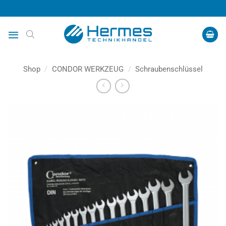
Zum
Inhalt
springen
Shop
/
CONDOR WERKZEUG
/
Schraubenschlüssel