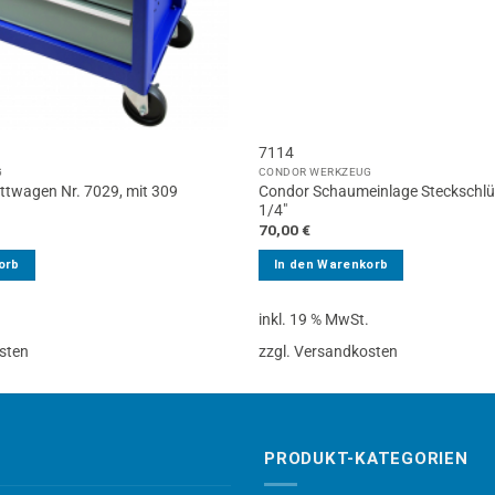
7114
G
CONDOR WERKZEUG
ttwagen Nr. 7029, mit 309
Condor Schaumeinlage Steckschlüss
1/4″
70,00
€
orb
In den Warenkorb
.
inkl. 19 % MwSt.
sten
zzgl. Versandkosten
PRODUKT-KATEGORIEN