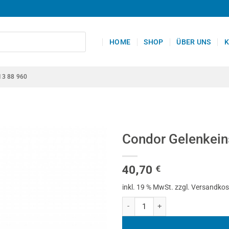
HOME
SHOP
ÜBER UNS
K
13 88 960
Condor Gelenkeins
40,70
€
inkl. 19 % MwSt.
zzgl. Versandko
Condor Gelenkeinsätze, 10-tlg., 