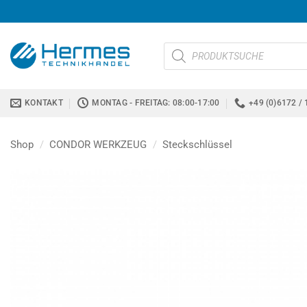
Zum
Inhalt
springen
Products
search
KONTAKT
MONTAG - FREITAG: 08:00-17:00
+49 (0)6172 / 
Shop
/
CONDOR WERKZEUG
/
Steckschlüssel