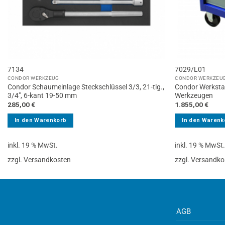
7134
7029/L01
CONDOR WERKZEUG
CONDOR WERKZEU
Condor Schaumeinlage Steckschlüssel 3/3, 21-tlg.,
Condor Werksta
3/4″, 6-kant 19-50 mm
Werkzeugen
285,00
€
1.855,00
€
In den Warenkorb
In den Warenk
inkl. 19 % MwSt.
inkl. 19 % MwSt
zzgl. Versandkosten
zzgl. Versandko
AGB