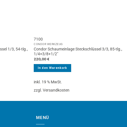
7100
CONDOR WERKZEUG
el 1/3, 54-tlg.,
Condor Schaumeinlage Steckschlüssel 3/3, 85-tlg.,
1/4+3/8+1/2″
220,00
€
In den Warenkorb
inkl. 19 % MwSt.
zzgl. Versandkosten
MENÜ