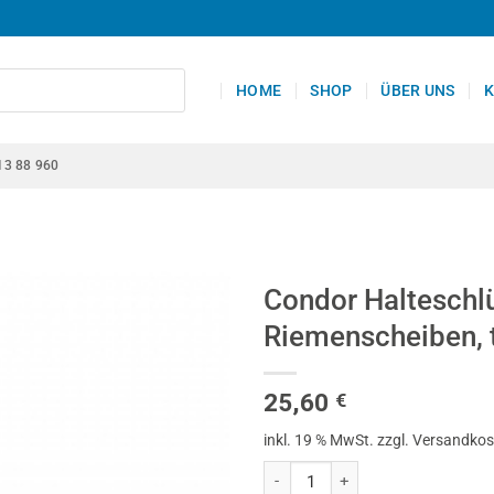
HOME
SHOP
ÜBER UNS
K
13 88 960
Condor Haltesch
Riemenscheiben, 
25,60
€
inkl. 19 % MwSt.
zzgl. Versandko
Condor Halteschlüssel Wasserpu