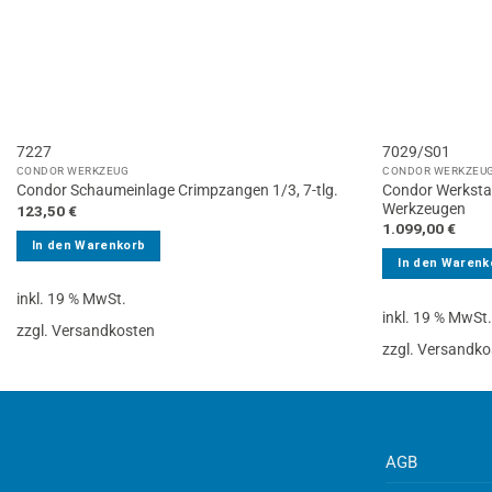
7227
7029/S01
CONDOR WERKZEUG
CONDOR WERKZEU
Condor Werksta
Condor Schaumeinlage Crimpzangen 1/3, 7-tlg.
Werkzeugen
123,50
€
1.099,00
€
In den Warenkorb
In den Warenk
inkl. 19 % MwSt.
inkl. 19 % MwSt
zzgl. Versandkosten
zzgl. Versandko
AGB