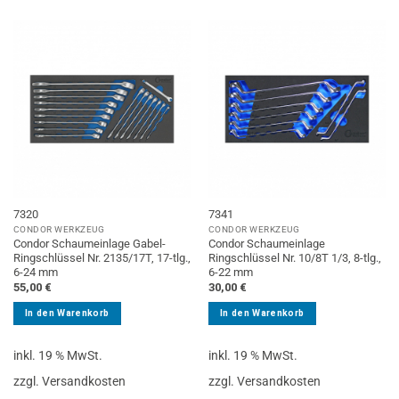
7320
7341
CONDOR WERKZEUG
CONDOR WERKZEUG
Condor Schaumeinlage Gabel-
Condor Schaumeinlage
Ringschlüssel Nr. 2135/17T, 17-tlg.,
Ringschlüssel Nr. 10/8T 1/3, 8-tlg.,
6-24 mm
6-22 mm
55,00
€
30,00
€
In den Warenkorb
In den Warenkorb
inkl. 19 % MwSt.
inkl. 19 % MwSt.
zzgl. Versandkosten
zzgl. Versandkosten