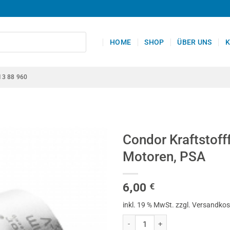
HOME
SHOP
ÜBER UNS
K
13 88 960
Condor Kraftstoff
Motoren, PSA
6,00
€
inkl. 19 % MwSt.
zzgl. Versandko
Condor Kraftstofffilter-Stecksch