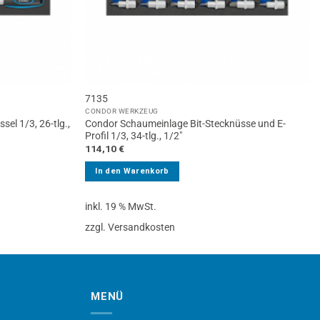
7135
CONDOR WERKZEUG
el 1/3, 26-tlg.,
Condor Schaumeinlage Bit-Stecknüsse und E-
Profil 1/3, 34-tlg., 1/2″
114,10
€
In den Warenkorb
inkl. 19 % MwSt.
zzgl. Versandkosten
MENÜ