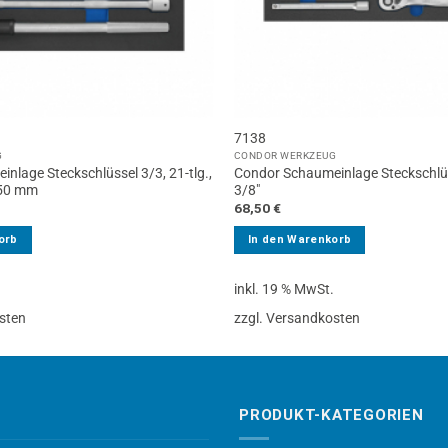
7138
G
CONDOR WERKZEUG
nlage Steckschlüssel 3/3, 21-tlg.,
Condor Schaumeinlage Steckschlüss
-50 mm
3/8″
68,50
€
orb
In den Warenkorb
.
inkl. 19 % MwSt.
sten
zzgl. Versandkosten
PRODUKT-KATEGORIEN