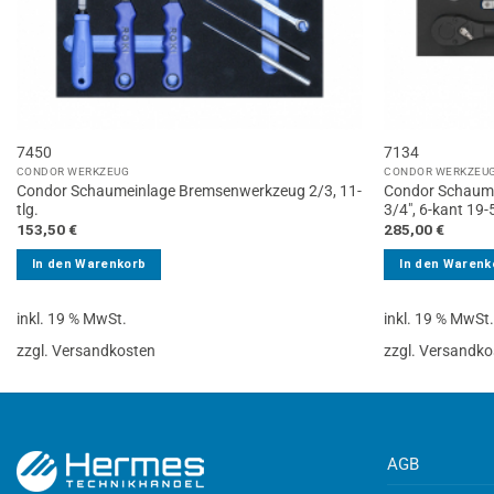
7450
7134
CONDOR WERKZEUG
CONDOR WERKZEU
Condor Schaumeinlage Bremsenwerkzeug 2/3, 11-
Condor Schaumei
tlg.
3/4″, 6-kant 19
153,50
€
285,00
€
In den Warenkorb
In den Warenk
inkl. 19 % MwSt.
inkl. 19 % MwSt
zzgl. Versandkosten
zzgl. Versandko
AGB