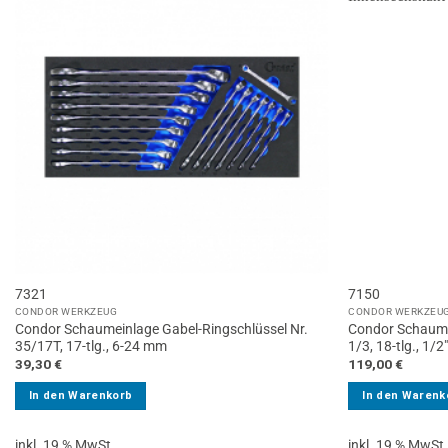
7321
7150
CONDOR WERKZEUG
CONDOR WERKZEU
Condor Schaumeinlage Gabel-Ringschlüssel Nr.
Condor Schaumei
35/17T, 17-tlg., 6-24 mm
1/3, 18-tlg., 1/2
39,30
€
119,00
€
In den Warenkorb
In den Warenk
inkl. 19 % MwSt.
inkl. 19 % MwSt