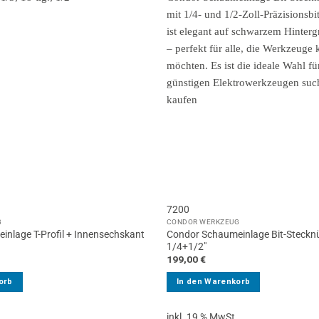
7200
G
CONDOR WERKZEUG
nlage T-Profil + Innensechskant
Condor Schaumeinlage Bit-Stecknüs
″
1/4+1/2″
199,00
€
orb
In den Warenkorb
.
inkl. 19 % MwSt.