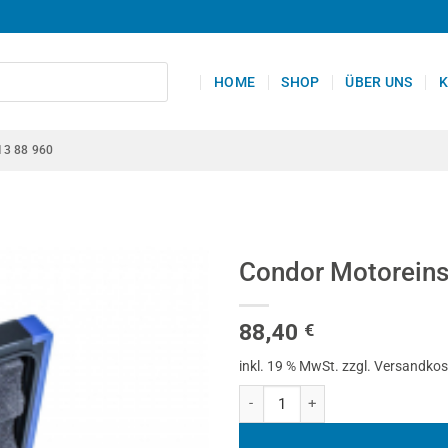
HOME
SHOP
ÜBER UNS
K
13 88 960
Condor Motoreins
88,40
€
inkl. 19 % MwSt.
zzgl. Versandko
Condor Motoreinstell-Werkzeug-S