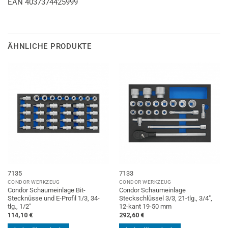
EAN 4037374425999
ÄHNLICHE PRODUKTE
7135
7133
CONDOR WERKZEUG
CONDOR WERKZEUG
Condor Schaumeinlage Bit-
Condor Schaumeinlage
Stecknüsse und E-Profil 1/3, 34-
Steckschlüssel 3/3, 21-tlg., 3/4″,
tlg., 1/2″
12-kant 19-50 mm
114,10
€
292,60
€