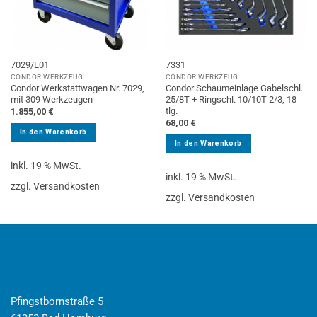
7029/L01
7331
CONDOR WERKZEUG
CONDOR WERKZEUG
Condor Werkstattwagen Nr. 7029,
Condor Schaumeinlage Gabelschl.
mit 309 Werkzeugen
25/8T + Ringschl. 10/10T 2/3, 18-
tlg.
1.855,00
€
68,00
€
In den Warenkorb
In den Warenkorb
inkl. 19 % MwSt.
inkl. 19 % MwSt.
zzgl. Versandkosten
zzgl. Versandkosten
Pfingstbornstraße 5