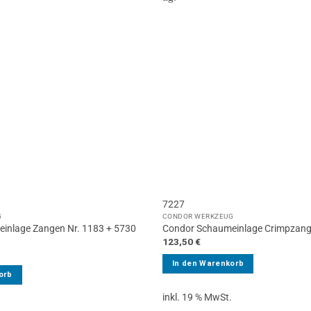
7227
G
CONDOR WERKZEUG
inlage Zangen Nr. 1183 + 5730
Condor Schaumeinlage Crimpzangen
123,50
€
In den Warenkorb
orb
inkl. 19 % MwSt.
.