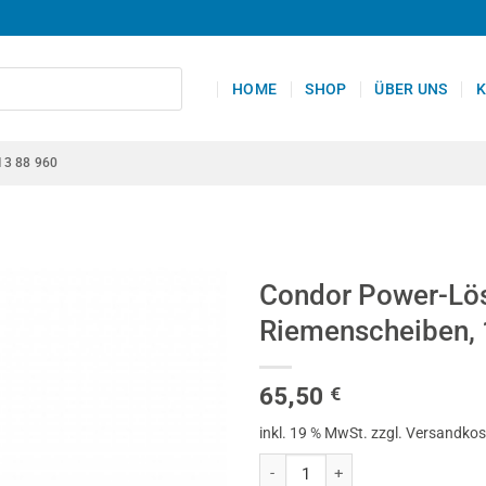
HOME
SHOP
ÜBER UNS
K
13 88 960
Condor Power-Lös
Riemenscheiben, 
65,50
€
inkl. 19 % MwSt.
zzgl. Versandko
Condor Power-Löseschlüssel, für