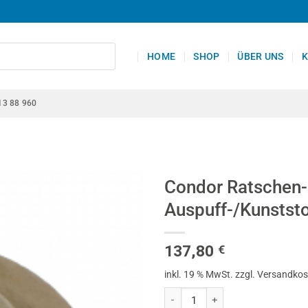
HOME
SHOP
ÜBER UNS
K
13 88 960
Condor Ratschen-
Auspuff-/Kunststo
137,80
€
inkl. 19 % MwSt.
zzgl. Versandko
Condor Ratschen-Rohrabschneider