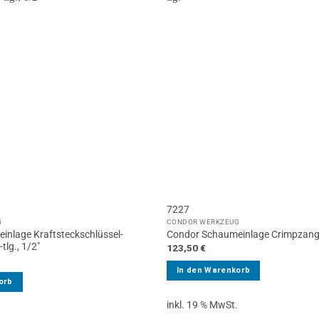
7227
G
CONDOR WERKZEUG
inlage Kraftsteckschlüssel-
Condor Schaumeinlage Crimpzangen
tlg., 1/2″
123,50
€
In den Warenkorb
orb
inkl. 19 % MwSt.
.