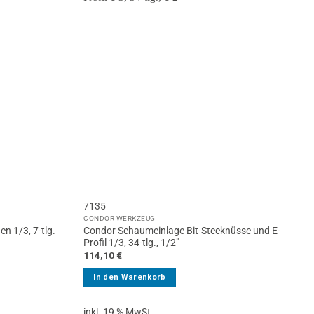
7135
CONDOR WERKZEUG
Condor Schaumeinlage Bit-Stecknüsse und E-
 1/3, 7-tlg.
Profil 1/3, 34-tlg., 1/2″
114,10
€
In den Warenkorb
inkl. 19 % MwSt.