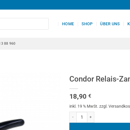
HOME
SHOP
ÜBER UNS
K
13 88 960
Condor Relais-Za
18,90
€
inkl. 19 % MwSt.
zzgl. Versandko
Condor Relais-Zange, 60° gebog