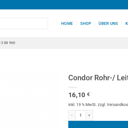
HOME
SHOP
ÜBER UNS
K
13 88 960
Condor Rohr-/ Lei
16,10
€
inkl. 19 % MwSt.
zzgl. Versandko
Condor Rohr-/ Leitungs Biegewer