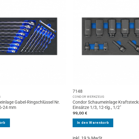
7148
G
CONDOR WERKZEUG
inlage Gabel-Ringschlüssel Nr.
Condor Schaumeinlage Kraftstecks
, 6-24 mm
Einsätze 1/3, 12-tlg., 1/2″
99,00
€
orb
In den Warenkorb
.
inkl. 19 % MwSt.