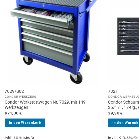
7029/S02
7321
CONDOR WERKZEUG
CONDOR WERKZEU
Condor Werkstattwagen Nr. 7029, mit 149
Condor Schaume
Werkzeugen
35/17T, 17-tlg.
971,00
€
39,30
€
In den Warenkorb
In den Warenk
inkl. 19 % MwSt.
inkl. 19 % MwSt