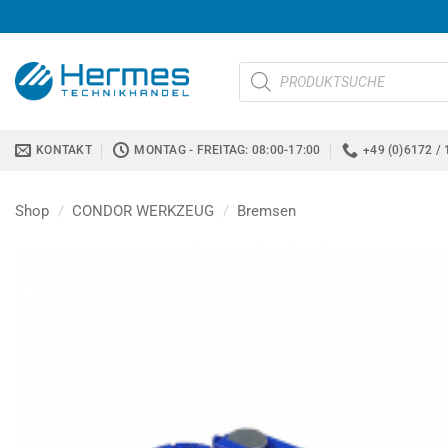
Zum
Inhalt
springen
Products
search
KONTAKT
MONTAG - FREITAG: 08:00-17:00
+49 (0)6172 / 
Shop
/
CONDOR WERKZEUG
/
Bremsen