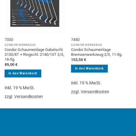
7330
7450
CONDOR WERKZEUG
CONDOR WERKZEUG
Condor Schaumeinlage Gabelschl.
Condor Schaumeinlage
2130/8T + Ringschl. 2140/10T 2/3,
Bremsenwerkzeug 2/3, 11-tlg.
18-tlg.
153,50
€
89,00
€
In den Warenkorb
In den Warenkorb
inkl. 19 % MwSt.
inkl. 19 % MwSt.
zzgl. Versandkosten
zzgl. Versandkosten