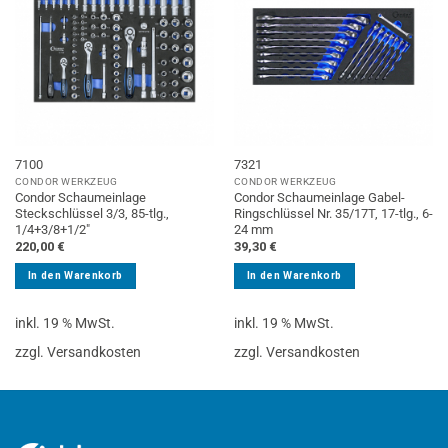
7100
7321
CONDOR WERKZEUG
CONDOR WERKZEUG
Condor Schaumeinlage
Condor Schaumeinlage Gabel-
Steckschlüssel 3/3, 85-tlg.,
Ringschlüssel Nr. 35/17T, 17-tlg., 6-
1/4+3/8+1/2″
24 mm
220,00
€
39,30
€
In den Warenkorb
In den Warenkorb
inkl. 19 % MwSt.
inkl. 19 % MwSt.
zzgl. Versandkosten
zzgl. Versandkosten