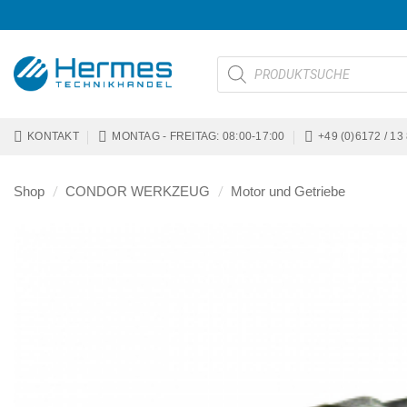
Zum
Inhalt
springen
Products
search
KONTAKT
MONTAG - FREITAG: 08:00-17:00
+49 (0)6172 / 13
Shop
/
CONDOR WERKZEUG
/
Motor und Getriebe