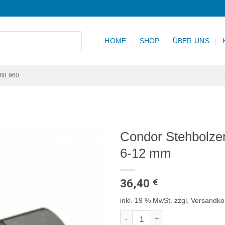
HOME
SHOP
ÜBER UNS
 88 960
Condor Stehbolzen-
6-12 mm
36,40
€
inkl. 19 % MwSt.
zzgl. Versandko
Condor Stehbolzen-Auszieher-Sat