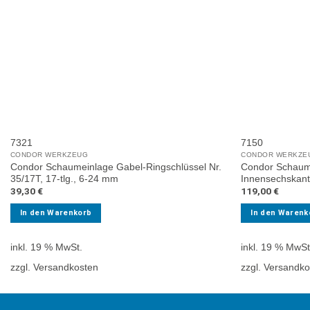
7321
7150
CONDOR WERKZEUG
CONDOR WERKZE
Condor Schaumeinlage Gabel-Ringschlüssel Nr.
Condor Schaume
35/17T, 17-tlg., 6-24 mm
Innensechskant 1
39,30
€
119,00
€
In den Warenkorb
In den Warenk
inkl. 19 % MwSt.
inkl. 19 % MwSt
zzgl. Versandkosten
zzgl. Versandk