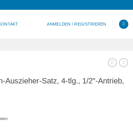
KONTAKT
ANMELDEN / REGISTRIEREN
Auszieher-Satz, 4-tlg., 1/2″-Antrieb,
sten
z, 4-tlg., 1/2"-Antrieb, 6-12 mm Menge