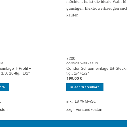
7200
UG
CONDOR WERKZEUG
inlage T-Profil +
Condor Schaumeinlage Bit-Steckn
/3, 18-tlg., 1/2″
tlg., 1/4+1/2″
199,00
€
orb
In den Warenkorb
.
inkl. 19 % MwSt.
osten
zzgl. Versandkosten