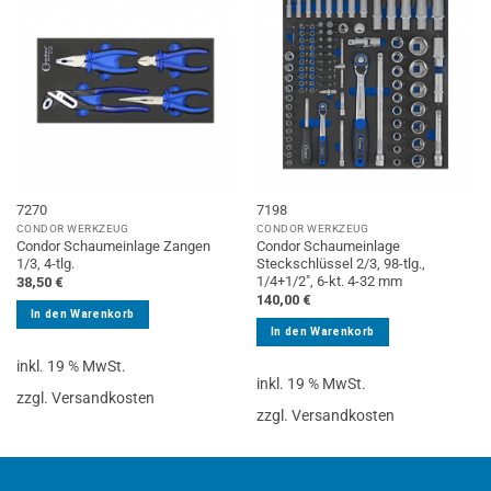
7270
7198
CONDOR WERKZEUG
CONDOR WERKZEUG
Condor Schaumeinlage Zangen
Condor Schaumeinlage
1/3, 4-tlg.
Steckschlüssel 2/3, 98-tlg.,
1/4+1/2″, 6-kt. 4-32 mm
38,50
€
140,00
€
In den Warenkorb
In den Warenkorb
inkl. 19 % MwSt.
inkl. 19 % MwSt.
zzgl. Versandkosten
zzgl. Versandkosten