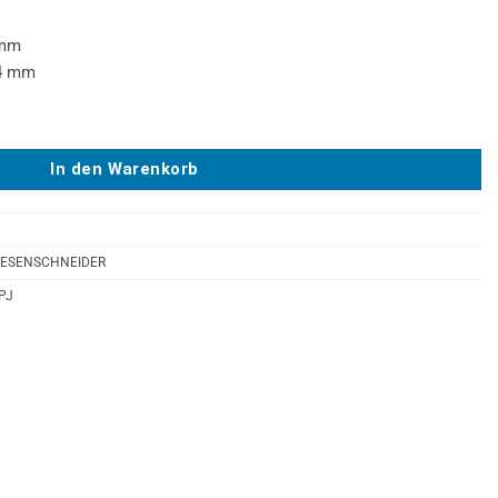
 mm
,4 mm
 SUPERPRO Menge
In den Warenkorb
LIESENSCHNEIDER
PJ