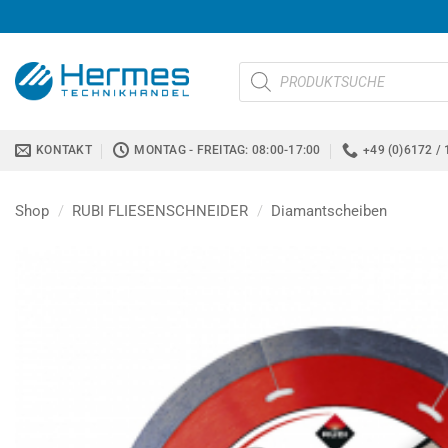
Zum
Inhalt
springen
Products
search
KONTAKT
MONTAG - FREITAG: 08:00-17:00
+49 (0)6172 / 
Shop
/
RUBI FLIESENSCHNEIDER
/
Diamantscheiben