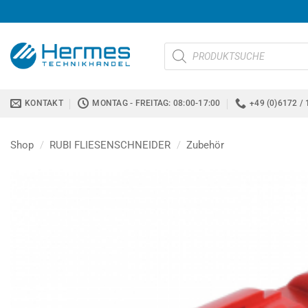
Zum
Inhalt
springen
Products
search
KONTAKT
MONTAG - FREITAG: 08:00-17:00
+49 (0)6172 / 
Shop
/
RUBI FLIESENSCHNEIDER
/
Zubehör