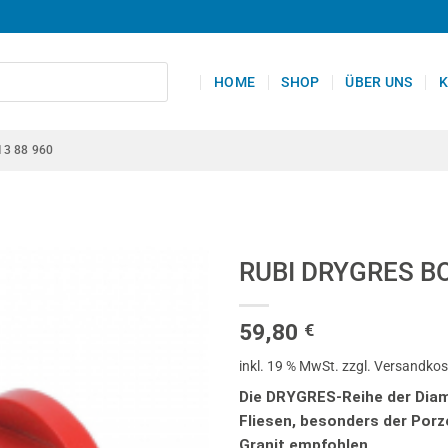
HOME
SHOP
ÜBER UNS
K
13 88 960
RUBI DRYGRES B
59,80
€
inkl. 19 % MwSt.
zzgl. Versandko
Die DRYGRES-Reihe der Diama
Fliesen, besonders der Porz
Granit empfohlen.