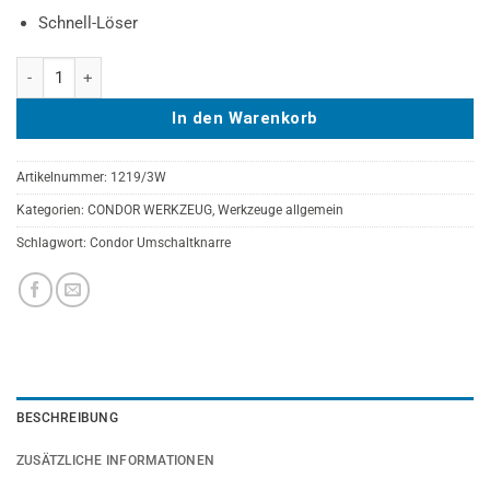
Schnell-Löser
Condor Engraum-Hebelumschaltknarre, 1/2", mit Finger-Drehscheibe,
In den Warenkorb
Artikelnummer:
1219/3W
Kategorien:
CONDOR WERKZEUG
,
Werkzeuge allgemein
Schlagwort:
Condor Umschaltknarre
BESCHREIBUNG
ZUSÄTZLICHE INFORMATIONEN