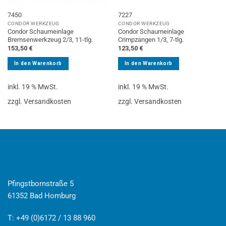
7450
7227
CONDOR WERKZEUG
CONDOR WERKZEUG
Condor Schaumeinlage
Condor Schaumeinlage
Bremsenwerkzeug 2/3, 11-tlg.
Crimpzangen 1/3, 7-tlg.
153,50
€
123,50
€
In den Warenkorb
In den Warenkorb
inkl. 19 % MwSt.
inkl. 19 % MwSt.
zzgl. Versandkosten
zzgl. Versandkosten
Pfingstbornstraße 5
61352 Bad Homburg
T: +49 (0)6172 / 13 88 960