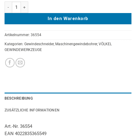
GELBRING-Maschinengewindebohrer VÖLKEL 40° RSP, HSS-E, DIN 37
In den Warenkorb
Artikelnummer:
36554
Kategorien:
Gewindeschneider
,
Maschinengewindebohrer
,
VÖLKEL
GEWINDEWERKZEUGE
BESCHREIBUNG
ZUSÄTZLICHE INFORMATIONEN
Art.-Nr. 36554
EAN 4022835365549