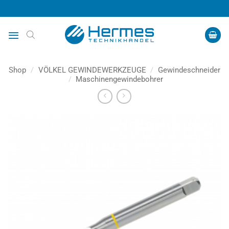
Zum
Inhalt
springen
Shop
/
VÖLKEL GEWINDEWERKZEUGE
/
Gewindeschneider
/
Maschinengewindebohrer