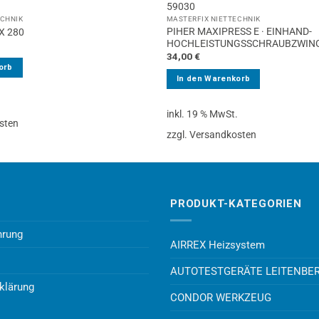
59030
ECHNIK
MASTERFIX NIETTECHNIK
PIHER MAXIPRESS E · EINHAND-
X 280
HOCHLEISTUNGSSCHRAUBZWING
34,00
€
orb
In den Warenkorb
.
inkl. 19 % MwSt.
sten
zzgl. Versandkosten
PRODUKT-KATEGORIEN
hrung
AIRREX Heizsystem
AUTOTESTGERÄTE LEITENBE
klärung
CONDOR WERKZEUG