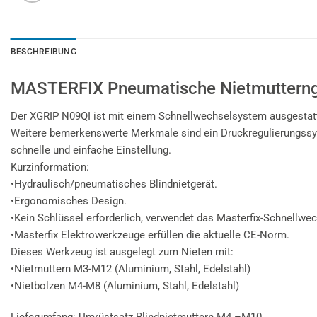
BESCHREIBUNG
MASTERFIX Pneumatische Nietmutternger
Der XGRIP N09QI ist mit einem Schnellwechselsystem ausgestat
Weitere bemerkenswerte Merkmale sind ein Druckregulierungssyste
schnelle und einfache Einstellung.
Kurzinformation:
•Hydraulisch/pneumatisches Blindnietgerät.
•Ergonomisches Design.
•Kein Schlüssel erforderlich, verwendet das Masterfix-Schnellwe
•Masterfix Elektrowerkzeuge erfüllen die aktuelle CE-Norm.
Dieses Werkzeug ist ausgelegt zum Nieten mit:
•Nietmuttern M3-M12 (Aluminium, Stahl, Edelstahl)
•Nietbolzen M4-M8 (Aluminium, Stahl, Edelstahl)
Lieferumfang: Umrüstsatz Blindnietmuttern M4 –M10