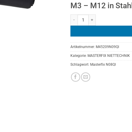
M3 – M12 in Stahl
MASTERFIX X-GRIP N09QI Meng
Artikelnummer:
M45209N09QI
Kategorie:
MASTERFIX NIETTECHNIK
Schlagwort:
Masterfix N08QI