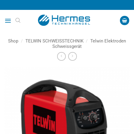
Zum
Inhalt
springen
Shop
/
TELWIN SCHWEISSTECHNIK
/
Telwin Elektroden
Schweissgerät