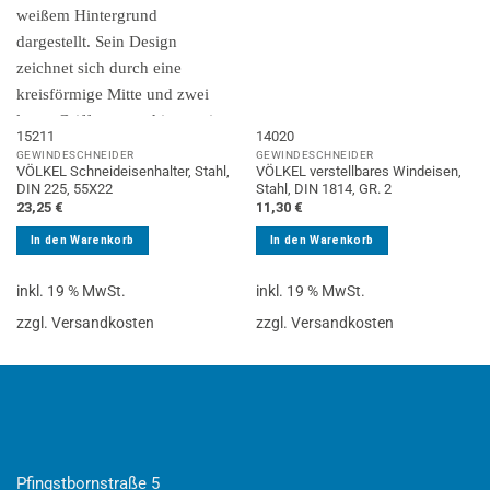
15211
14020
GEWINDESCHNEIDER
GEWINDESCHNEIDER
VÖLKEL Schneideisenhalter, Stahl,
VÖLKEL verstellbares Windeisen,
DIN 225, 55X22
Stahl, DIN 1814, GR. 2
23,25
€
11,30
€
In den Warenkorb
In den Warenkorb
inkl. 19 % MwSt.
inkl. 19 % MwSt.
zzgl. Versandkosten
zzgl. Versandkosten
Pfingstbornstraße 5