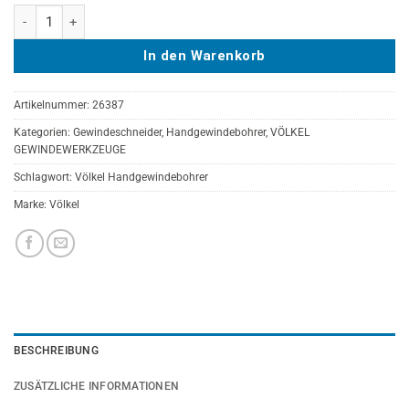
VÖLKEL Handgewindebohrer 2-tlg. Satz, HSS-G, DIN 2181, M 21X1 M
In den Warenkorb
Artikelnummer:
26387
Kategorien:
Gewindeschneider
,
Handgewindebohrer
,
VÖLKEL
GEWINDEWERKZEUGE
Schlagwort:
Völkel Handgewindebohrer
Marke:
Völkel
BESCHREIBUNG
ZUSÄTZLICHE INFORMATIONEN