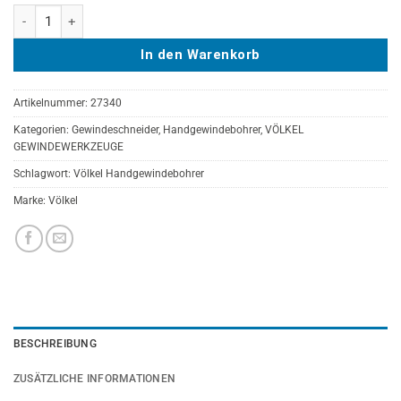
VÖLKEL Handgewindebohrer 3-tlg. Satz, HSS-G, DIN 352, M 7 Menge
In den Warenkorb
Artikelnummer:
27340
Kategorien:
Gewindeschneider
,
Handgewindebohrer
,
VÖLKEL
GEWINDEWERKZEUGE
Schlagwort:
Völkel Handgewindebohrer
Marke:
Völkel
BESCHREIBUNG
ZUSÄTZLICHE INFORMATIONEN