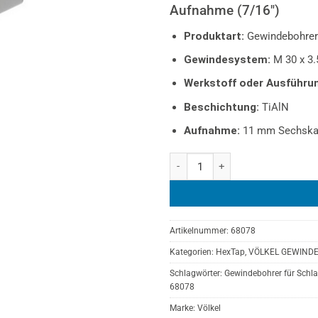
Aufnahme (7/16″)
Produktart:
Gewindebohrer-
Gewindesystem:
M 30 x 3.
Werkstoff oder Ausführun
Beschichtung:
TiAlN
Aufnahme:
11 mm Sechska
Völkel HexTap VX Impact-Gewind
Artikelnummer:
68078
Kategorien:
HexTap
,
VÖLKEL GEWIND
Schlagwörter:
Gewindebohrer für Schl
68078
Marke:
Völkel