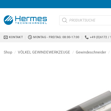
Zum
Inhalt
springen
Products
search
KONTAKT
MONTAG - FREITAG: 08:00-17:00
+49 (0)6172 / 
Shop
/
VÖLKEL GEWINDEWERKZEUGE
/
Gewindeschneider
/