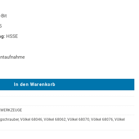
Bit
5
g:
HSSE
ntaufnahme
ebohrer-Bit mit 11mm Sechskantaufnahme - M 30 x 3.5 Menge
In den Warenkorb
EWERKZEUGE
agschrauber
,
Völkel 68046
,
Völkel 68062
,
Völkel 68070
,
Völkel 68076
,
Völkel