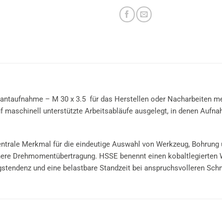
ntaufnahme – M 30 x 3.5 für das Herstellen oder Nacharbeiten m
auf maschinell unterstützte Arbeitsabläufe ausgelegt, in denen Auf
entrale Merkmal für die eindeutige Auswahl von Werkzeug, Bohrung
here Drehmomentübertragung. HSSE benennt einen kobaltlegierten W
ngstendenz und eine belastbare Standzeit bei anspruchsvolleren Sch