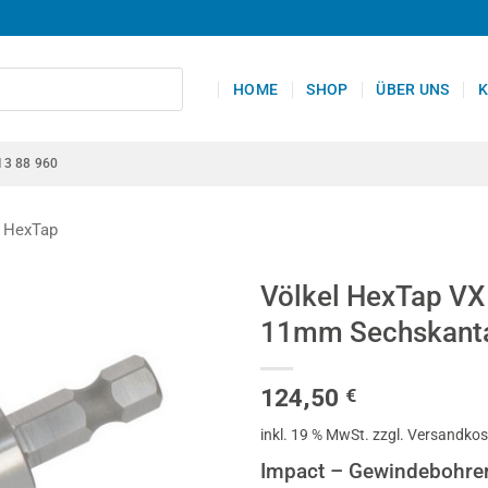
HOME
SHOP
ÜBER UNS
K
13 88 960
HexTap
Völkel HexTap VX
11mm Sechskanta
124,50
€
inkl. 19 % MwSt.
zzgl. Versandko
Impact – Gewindebohrer