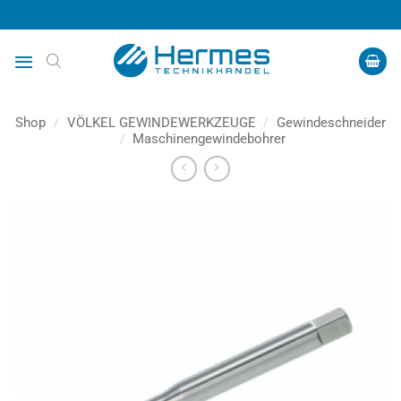
Zum
Inhalt
springen
Shop
/
VÖLKEL GEWINDEWERKZEUGE
/
Gewindeschneider
/
Maschinengewindebohrer