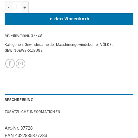
VÖLKEL Maschinengewindebohrer 35° RSP, HSS-E, DIN 371, M 3,5 Me
In den Warenkorb
Artikelnummer:
37728
Kategorien:
Gewindeschneider
,
Maschinengewindebohrer
,
VÖLKEL
GEWINDEWERKZEUGE
BESCHREIBUNG
ZUSÄTZLICHE INFORMATIONEN
Art.-Nr. 37728
EAN 4022835377283