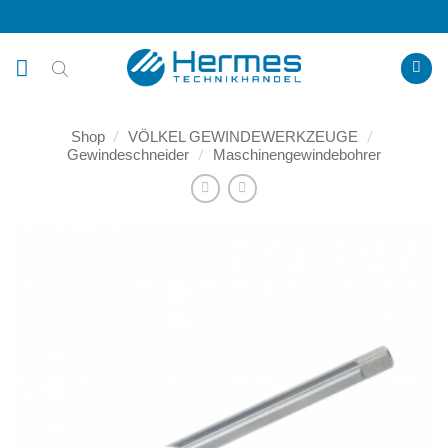
Zum
Inhalt
springen
Shop
/
VÖLKEL GEWINDEWERKZEUGE
/
Gewindeschneider
/
Maschinengewindebohrer