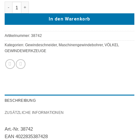
VÖLKEL Maschinengewindebohrer 35° RSP, HSS-E, DIN 376, M 8 
In den Warenkorb
Artikelnummer:
38742
Kategorien:
Gewindeschneider
,
Maschinengewindebohrer
,
VÖLKEL
GEWINDEWERKZEUGE
BESCHREIBUNG
ZUSÄTZLICHE INFORMATIONEN
Art.-Nr. 38742
EAN 4022835387428