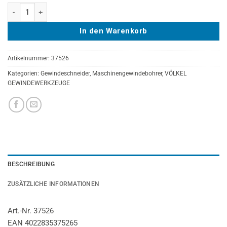
VÖLKEL Maschinengewindebohrer Form B, HSS-E, DIN 371, M 3 Meng
In den Warenkorb
Artikelnummer:
37526
Kategorien:
Gewindeschneider
,
Maschinengewindebohrer
,
VÖLKEL
GEWINDEWERKZEUGE
BESCHREIBUNG
ZUSÄTZLICHE INFORMATIONEN
Art.-Nr. 37526
EAN 4022835375265