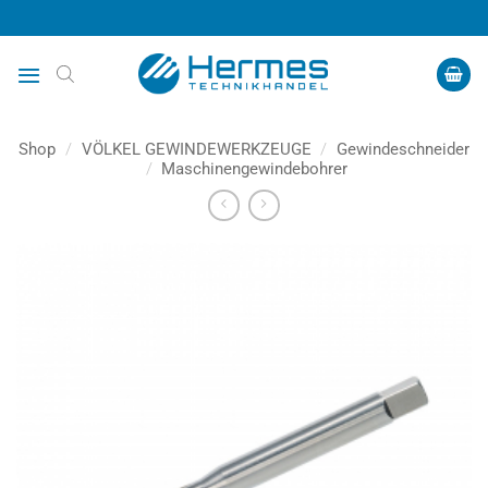
Zum
Inhalt
springen
Shop
/
VÖLKEL GEWINDEWERKZEUGE
/
Gewindeschneider
/
Maschinengewindebohrer