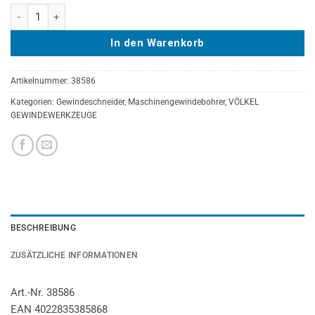
VÖLKEL Maschinengewindebohrer Form B, HSS-E, DIN 376, M 42 Men
In den Warenkorb
Artikelnummer:
38586
Kategorien:
Gewindeschneider
,
Maschinengewindebohrer
,
VÖLKEL
GEWINDEWERKZEUGE
BESCHREIBUNG
ZUSÄTZLICHE INFORMATIONEN
Art.-Nr. 38586
EAN 4022835385868