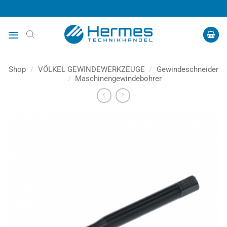
Zum
Inhalt
springen
Shop
/
VÖLKEL GEWINDEWERKZEUGE
/
Gewindeschneider
/
Maschinengewindebohrer