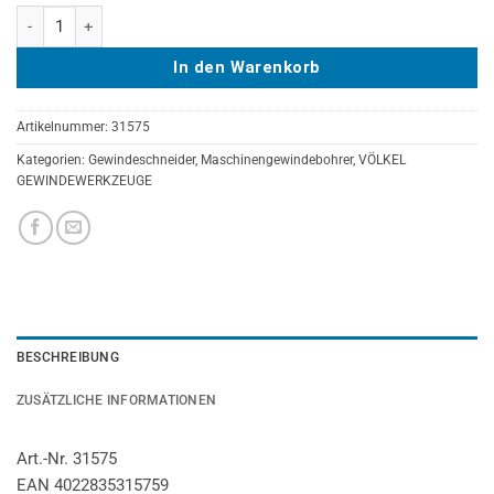
VÖLKEL Maschinengewindebohrer Form B / VAP VAP, HSS-E, DIN 371
In den Warenkorb
Artikelnummer:
31575
Kategorien:
Gewindeschneider
,
Maschinengewindebohrer
,
VÖLKEL
GEWINDEWERKZEUGE
BESCHREIBUNG
ZUSÄTZLICHE INFORMATIONEN
Art.-Nr. 31575
EAN 4022835315759