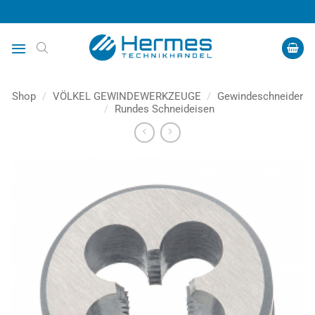
Zum
Inhalt
springen
Shop
/
VÖLKEL GEWINDEWERKZEUGE
/
Gewindeschneider
/
Rundes Schneideisen