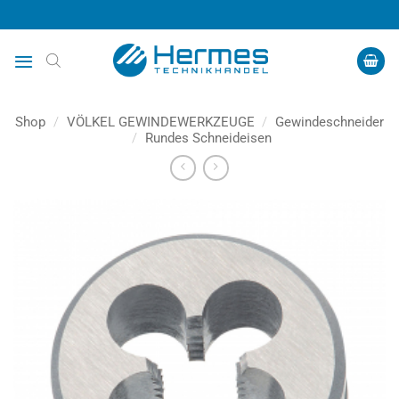
Zum
Inhalt
springen
Shop
/
VÖLKEL GEWINDEWERKZEUGE
/
Gewindeschneider
/
Rundes Schneideisen