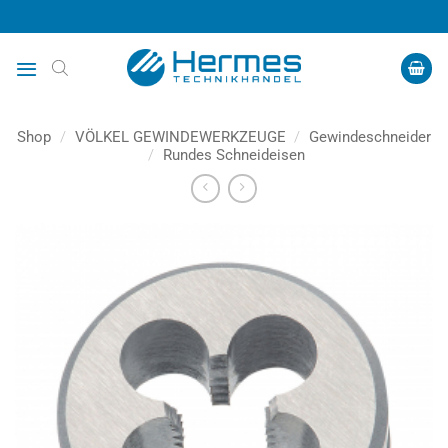
Zum
Inhalt
springen
Shop
/
VÖLKEL GEWINDEWERKZEUGE
/
Gewindeschneider
/
Rundes Schneideisen