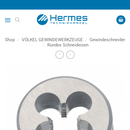
Zum
Inhalt
springen
Shop
/
VÖLKEL GEWINDEWERKZEUGE
/
Gewindeschneider
/
Rundes Schneideisen