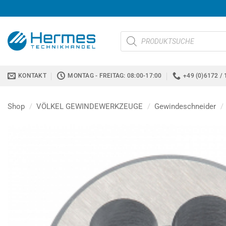
Zum
Inhalt
springen
Products
search
KONTAKT
MONTAG - FREITAG: 08:00-17:00
+49 (0)6172 / 
Shop
/
VÖLKEL GEWINDEWERKZEUGE
/
Gewindeschneider
/