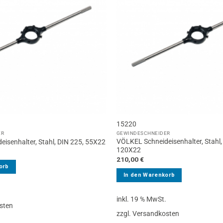
15220
ER
GEWINDESCHNEIDER
VÖLKEL Schneideisenhalter, Stahl,
isenhalter, Stahl, DIN 225, 55X22
120X22
210,00
€
orb
In den Warenkorb
.
inkl. 19 % MwSt.
sten
zzgl. Versandkosten