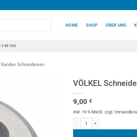
HOME
SHOP
ÜBER UNS
K
13 88 960
Rundes Schneideisen
VÖLKEL Schneidei
9,00
€
inkl. 19 % MwSt.
zzgl. Versandko
VÖLKEL Schneideisen VS, HSS, DI