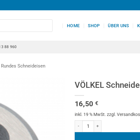
HOME
SHOP
ÜBER UNS
K
13 88 960
Rundes Schneideisen
VÖLKEL Schneidei
16,50
€
inkl. 19 % MwSt.
zzgl. Versandko
VÖLKEL Schneideisen VS LINKS, 