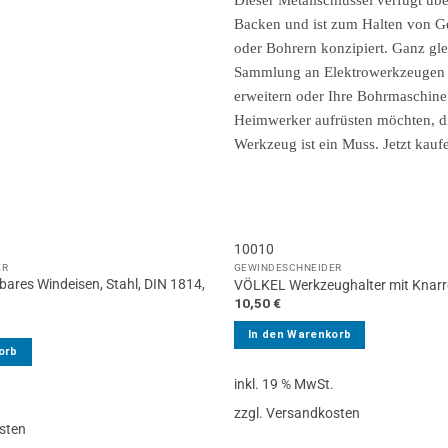
10010
ER
GEWINDESCHNEIDER
bares Windeisen, Stahl, DIN 1814,
VÖLKEL Werkzeughalter mit Knarre
10,50
€
In den Warenkorb
orb
inkl. 19 % MwSt.
.
zzgl. Versandkosten
sten