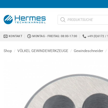
Zum
Inhalt
springen
Products
search
KONTAKT
MONTAG - FREITAG: 08:00-17:00
+49 (0)6172 / 
Shop
/
VÖLKEL GEWINDEWERKZEUGE
/
Gewindeschneider
/